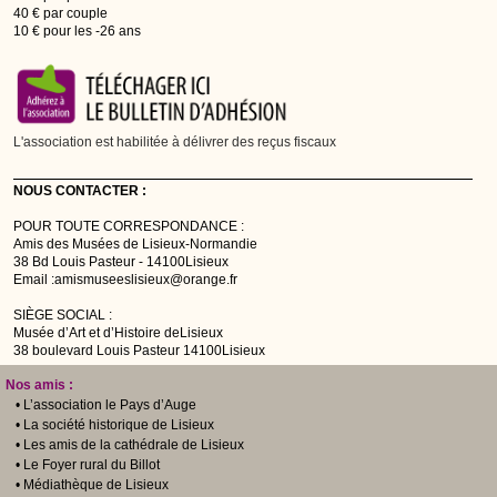
40 € par couple
10 € pour les -26 ans
L'association est habilitée à délivrer des reçus fiscaux
NOUS CONTACTER :
POUR TOUTE CORRESPONDANCE :
Amis des Musées de Lisieux-Normandie
38 Bd Louis Pasteur - 14100Lisieux
Email :amismuseeslisieux@orange.fr
SIÈGE SOCIAL :
Musée d’Art et d’Histoire deLisieux
38 boulevard Louis Pasteur 14100Lisieux
Nos amis :
• L’association le Pays d’Auge
• La société historique de Lisieux
• Les amis de la cathédrale de Lisieux
• Le Foyer rural du Billot
• Médiathèque de Lisieux