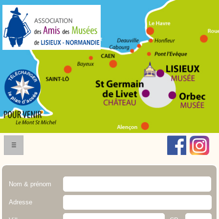
☰
Nom & prénom
Adresse