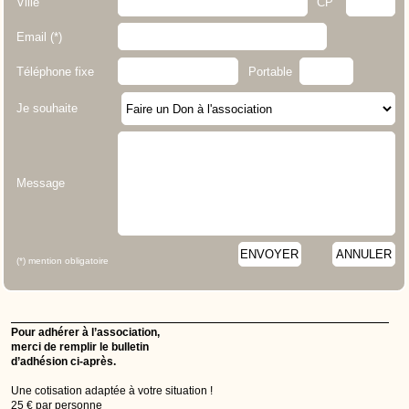
Ville
CP
Email (*)
Téléphone fixe
Portable
Je souhaite
Message
ENVOYER
ANNULER
(*) mention obligatoire
Pour adhérer à l’association,
merci de remplir le bulletin
d’adhésion ci-après.
Une cotisation adaptée à votre situation !
25 € par personne